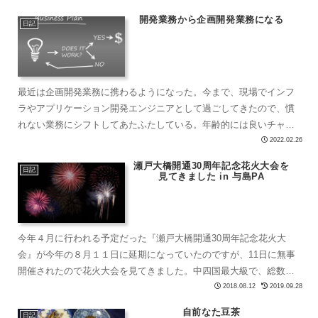
ト...
開発業務から企画開発業務になる
日記
最近は企画開発業務に携わるようになった。今まで、現場でインフ
ラやアプリケーション開発エンジニアとして過ごしてきたので、慣
れない業務にシフトしてあたふたしている。年齢的には良いチャレ
ンジのタイミングでもある。重要なのは、自分の意志でやりたい
2022.02.26
こ...
瀬戸大橋開通30周年記念花火大会を
日記
見てきました in 与島PA
今年４月に行われる予定だった『瀬戸大橋開通30周年記念花火大
会』が今年の８月１１日に延期になっていたのですが、11日に無事
開催されたので花火大会を見てきました。中四国最大級で、総数
15,000発の花火がライトアップされた瀬戸大橋をバックに打...
2018.08.12
2019.09.28
自前なた豆茶
日記