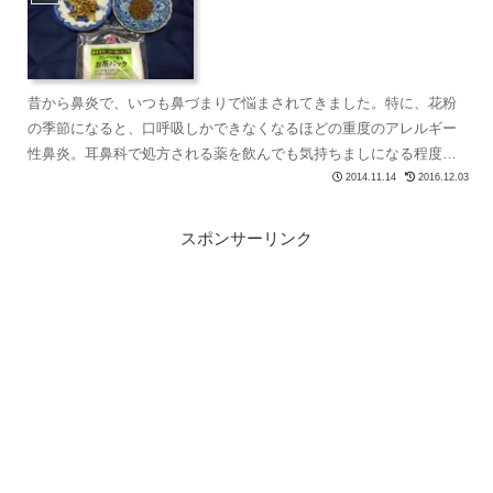
昔から鼻炎で、いつも鼻づまりで悩まされてきました。特に、花粉
の季節になると、口呼吸しかできなくなるほどの重度のアレルギー
性鼻炎。耳鼻科で処方される薬を飲んでも気持ちましになる程度。
そんな私の悩みを知って心配してくれる実家の両親や親戚から、
2014.11.14
2016.12.03
『...
スポンサーリンク