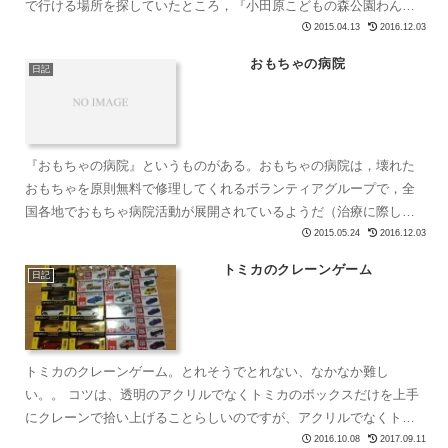
で行ける場所を探していたところ，『小田原こどもの森公園わんぱ
くらんど』というアスレチック要素満載の遊び場があるではない
2015.04.13
2016.12.03
で...
おもちゃの病院
日記
『おもちゃの病院』というものがある。おもちゃの病院は，壊れた
おもちゃを原則無料で修理してくれるボランティアグループで，全
国各地でおもちゃ病院活動が展開されているようだ（治療に際し部
品が必要となる場合は，部品代などの費用は有料となる）。何回
2015.05.24
2016.12.03
か...
トミカのクレーンゲーム
日記
トミカのクレーンゲーム。とれそうでとれない、なかなか難し
い。。 コツは、透明のアクリルでなくトミカのボックスだけを上手
にクレーンで拾い上げることらしいのですが、アクリルでなくトミ
カのボックスを拾い上げるのが大変難しい。スタッフさんのサポー
2016.10.08
2017.09.11