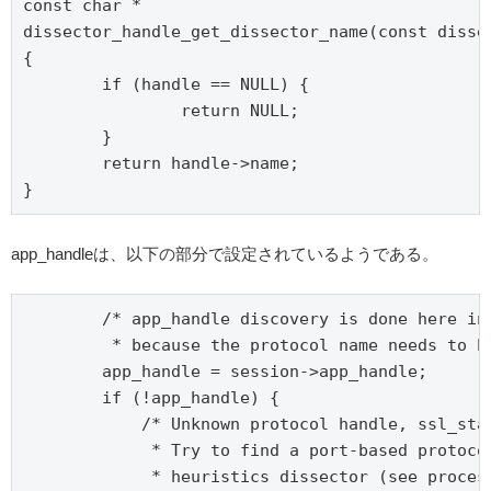
const char *

dissector_handle_get_dissector_name(const dissec
{

	if (handle == NULL) {

		return NULL;

	}

	return handle->name;

}
app_handleは、以下の部分で設定されているようである。
        /* app_handle discovery is done here ins
         * because the protocol name needs to be
        app_handle = session->app_handle;

        if (!app_handle) {

            /* Unknown protocol handle, ssl_star
             * Try to find a port-based protocol
             * heuristics dissector (see process