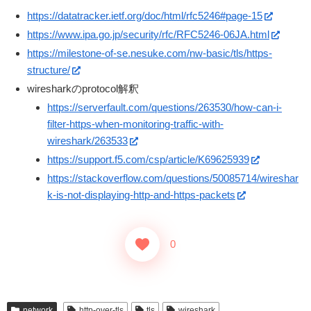
https://datatracker.ietf.org/doc/html/rfc5246#page-15
https://www.ipa.go.jp/security/rfc/RFC5246-06JA.html
https://milestone-of-se.nesuke.com/nw-basic/tls/https-
structure/
wiresharkのprotocol解釈
https://serverfault.com/questions/263530/how-can-i-
filter-https-when-monitoring-traffic-with-
wireshark/263533
https://support.f5.com/csp/article/K69625939
https://stackoverflow.com/questions/50085714/wireshar
k-is-not-displaying-http-and-https-packets
0
network
http-over-tls
tls
wireshark