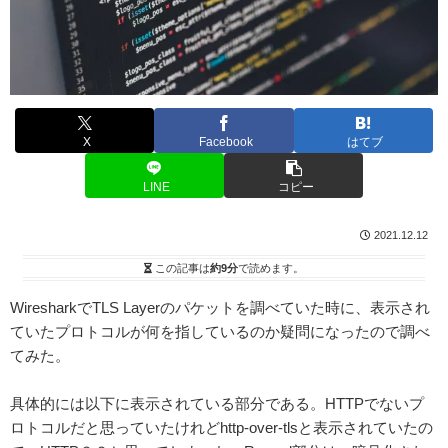
X
Facebook
はてブ
LINE
コピー
2021.12.12
この記事は
約9分
で読めます。
WiresharkでTLS Layerのパケットを調べていた時に、表示され
ていたプロトコルが何を指しているのか疑問になったので調べ
てみた。
具体的には以下に表示されている部分である。HTTPでないプ
ロトコルだと思っていたけれどhttp-over-tlsと表示されていたの