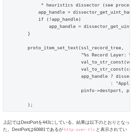
             * heuristics dissector (see process
            app_handle = dissector_get_uint_hand
            if (!app_handle)

                app_handle = dissector_get_uin
        }

        proto_item_set_text(ssl_record_tree,

                            "%s Record Layer: %s
                            val_to_str_const(ve
                            val_to_str_const(co
                            app_handle ? dissec
                                       : "Applic
                            pinfo->destport, pin
        );
上記ではDestPortを443にしている。結果は以下のとおりとなっ
た。DestPortは60881であるが
と表示されてい
http-over-tls