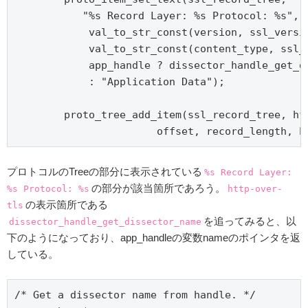
           "%s Record Layer: %s Protocol: %s",

            val_to_str_const(version, ssl_versio
            val_to_str_const(content_type, ssl_3
            app_handle ? dissector_handle_get_di
            : "Application Data");

        proto_tree_add_item(ssl_record_tree, hf_
プロトコルのTreeの部分に表示されている
%s Record Layer:
の部分が該当箇所であろう。
%s Protocol: %s
http-over-
の表示箇所である
tls
を追ってみると、以
dissector_handle_get_dissector_name
下のようになっており、app_handleの変数nameのポインタを返
している。
/* Get a dissector name from handle. */
