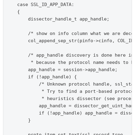
    case SSL_ID_APP_DATA:

    {

        dissector_handle_t app_handle;

        /* show on info column what we are decod
        col_append_sep_str(pinfo->cinfo, COL_INF
        /* app_handle discovery is done here ins
         * because the protocol name needs to be
        app_handle = session->app_handle;

        if (!app_handle) {

            /* Unknown protocol handle, ssl_star
             * Try to find a port-based protocol
             * heuristics dissector (see process
            app_handle = dissector_get_uint_hand
            if (!app_handle) app_handle = disse
        }

        proto_item_set_text(ssl_record_tree,
