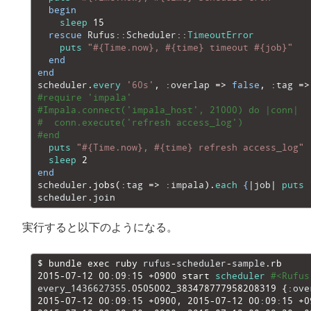
51
begin
52
sleep
15
53
rescue
Rufus
::
Scheduler
::
TimeoutError
54
puts
"#{Time.now}, #{time} timeout #{job}"
55
end
56
end
57
scheduler
.
every
'60s'
,
:
overlap
=
>
false
,
:
tag
=
>
58
#require 'impala'
59
#Impala.connect('impala_host', 21000) do |conn|
60
#  conn.execute('refresh access_log')
61
#end
62
puts
"#{Time.now}, #{time} refresh access_log"
63
sleep
2
64
end
65
scheduler
.
jobs
(
:
tag
=
>
:
impala
)
.
each
{
|
job
|
puts
66
scheduler
.
join
実行すると以下のようになる。
1
$
bundle 
exec 
ruby 
rufus
-
scheduler
-
sample
.rb
2
2015
-
07
-
12
00
:
09
:
15
+
0900
start 
scheduler
#<Rufus
3
every_1436627355
.
0505002_383478777958208319
{
:
ove
4
2015
-
07
-
12
00
:
09
:
15
+
0900
,
2015
-
07
-
12
00
:
09
:
15
+
0