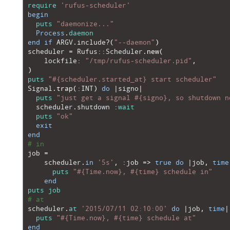
1
require
'rufus-scheduler'
2
begin
3
puts
"daemonize..."
4
Process
.
daemon
5
end
if
ARGV
.
include
?
(
"--daemon"
)
6
scheduler
=
Rufus
::
Scheduler
.
new
(
7
lockfile
:
"/tmp/rufus-scheduler.pid"
,
8
)
9
puts
"#{scheduler.started_at} start scheduler"
10
Signal
.
trap
(
:
INT
)
do
|
signo
|
11
puts
"just get a signal #{signo}, so shutdown n
12
scheduler
.
shutdown
:
wait
13
puts
"ok"
14
exit
15
end
16
# in
17
job
=
18
scheduler
.
in
'5s'
,
:
job
=
>
true
do
|
job
,
time
19
puts
"#{Time.now}, #{time} schedule in"
20
end
21
puts
job
22
# at
23
scheduler
.
at
'2015/07/11 02:10:00'
do
|
job
,
time
|
24
puts
"#{Time.now}, #{time} schedule at"
25
end