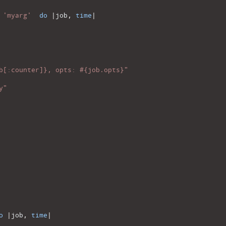
'myarg'
do
|
job
,
time
|
b[:counter]}, opts: #{job.opts}"
y"
o
|
job
,
time
|