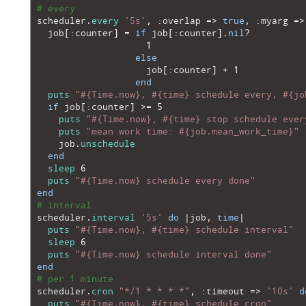
26
# every
27
scheduler
.
every
'5s'
,
:
overlap
=
>
true
,
:
myarg
=
>
28
job
[
:
counter
]
=
if
job
[
:
counter
]
.
nil
?
29
1
30
else
31
job
[
:
counter
]
+
1
32
end
33
puts
"#{Time.now}, #{time} schedule every, #{jo
34
if
job
[
:
counter
]
>=
5
35
puts
"#{Time.now}, #{time} stop schedule ever
36
puts
"mean work time: #{job.mean_work_time}"
37
job
.
unschedule
38
end
39
sleep
6
40
puts
"#{Time.now} schedule every done"
41
end
42
# interval
43
scheduler
.
interval
'5s'
do
|
job
,
time
|
44
puts
"#{Time.now}, #{time} schedule interval"
45
sleep
6
46
puts
"#{Time.now} schedule interval done"
47
end
48
# per 1 minute
49
scheduler
.
cron
"*/1 * * * *"
,
:
timeout
=
>
'10s'
d
50
puts
"#{Time.now}, #{time} schedule cron"