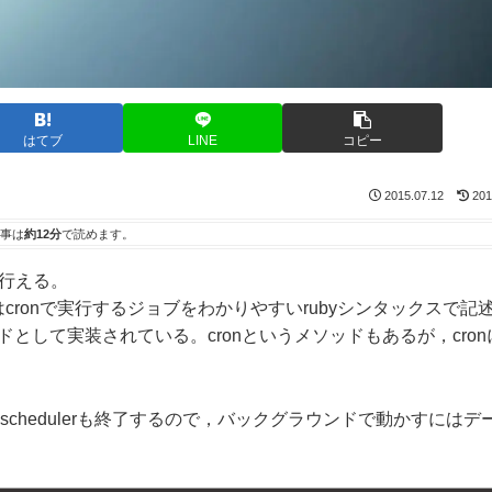
はてブ
LINE
コピー
2015.07.12
201
事は
約12分
で読めます。
に行える。
はcronで実行するジョブをわかりやすいrubyシンタックスで記
なスレッドとして実装されている。cronというメソッドもあるが，cro
hedulerも終了するので，バックグラウンドで動かすにはデ