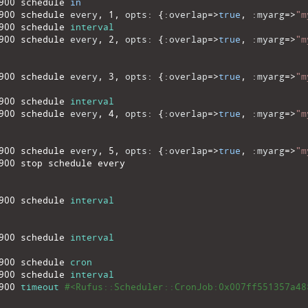
900
schedule 
in
900
schedule 
every
,
1
,
opts
:
{
:
overlap
=
>
true
,
:
myarg
=
>
"m
900
schedule 
interval
900
schedule 
every
,
2
,
opts
:
{
:
overlap
=
>
true
,
:
myarg
=
>
"m
900
schedule 
every
,
3
,
opts
:
{
:
overlap
=
>
true
,
:
myarg
=
>
"m
900
schedule 
interval
900
schedule 
every
,
4
,
opts
:
{
:
overlap
=
>
true
,
:
myarg
=
>
"m
900
schedule 
every
,
5
,
opts
:
{
:
overlap
=
>
true
,
:
myarg
=
>
"m
900
stop 
schedule 
every
900
schedule 
interval
900
schedule 
interval
900
schedule 
cron
900
schedule 
interval
900
timeout
#<Rufus::Scheduler::CronJob:0x007ff551357a48