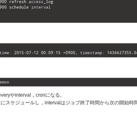
900
refresh 
access
_
log
900
schedule 
interval
time
:
2015
-
07
-
12
00
:
09
:
15
+
0900
,
timestamp
:
1436627355.0
emon
veryやinterval，cronになる。
間を起点にスケジュールし，intervalはジョブ終了時間から次の開始時