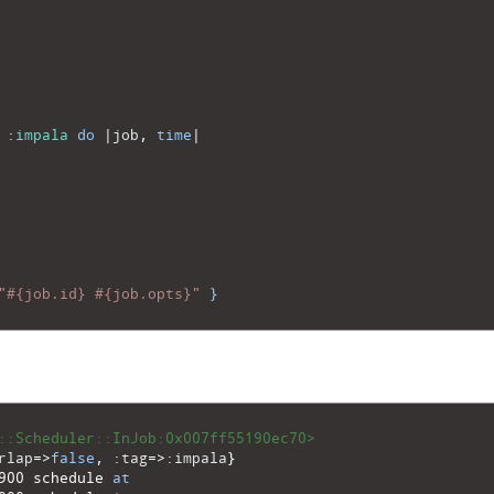
:
impala
do
|
job
,
time
|
"#{job.id} #{job.opts}"
}
::Scheduler::InJob:0x007ff55190ec70>
rlap
=
>
false
,
:
tag
=
>
:
impala
}
900
schedule 
at