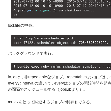
30
2015
-
07
-
12
00
:
10
:
15
+
0900
,
2015
-
07
-
12
00
:
10
:
15
+
0
31
2015
-
07
-
12
00
:
10
:
16
+
0900
,
2015
-
07
-
12
00
:
10
:
16
+
0
32
^
Cjust 
get
a
signal
2
,
so 
shutdown 
now
.
.
.
33
ok
lockfileの中身。
1
$
cat
/
tmp
/
rufus
-
scheduler
.
pid
2
pid
:
47122
,
scheduler
.
object_id
:
70345803096920
,
バックグラウンドで実行。
1
$
bundle 
exec 
ruby 
rufus
-
scheduler
-
sample
.
rb
--
da
in, atは，非repeatableなジョブ。repeatableなジョブは，e
everyとintervalの違いは，everyはジョブの開始時
の間隔でスケジュールする（jobs.rbより）。
mutexを使って関連するジョブの制御もできる。