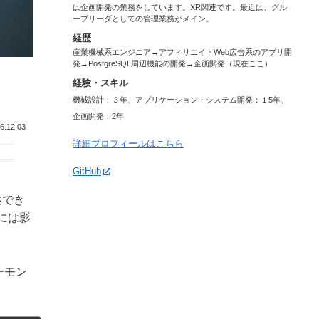
は企画開発の業務をしています。XR関連です。最近は、グル
ープリーダとしての管理業務がメイン。
経歴
産業機械系エンジニア→アフィリエイトWeb広告系のアプリ開
発→PostgreSQL周辺機能の開発→企画開発（現在ここ）
経験・スキル
機械設計：３年、アプリケーション・システム開発：１5年、
企画開発：2年
6.12.03
詳細プロフィールはこちら
GitHub
述でき
nには影
ーモン