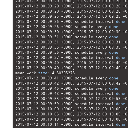
5
2015
-
07
-
12
00
:
09
:
20
+
0900
,
2015
-
07
-
12
00
:
09
:
20
+
0
6
2015
-
07
-
12
00
:
09
:
20
+
0900
,
2015
-
07
-
12
00
:
09
:
20
+
0
7
2015
-
07
-
12
00
:
09
:
20
+
0900
,
2015
-
07
-
12
00
:
09
:
20
+
0
8
2015
-
07
-
12
00
:
09
:
25
+
0900
,
2015
-
07
-
12
00
:
09
:
25
+
0
9
2015
-
07
-
12
00
:
09
:
26
+
0900
schedule 
interval 
done
10
2015
-
07
-
12
00
:
09
:
26
+
0900
schedule 
every 
done
11
2015
-
07
-
12
00
:
09
:
30
+
0900
,
2015
-
07
-
12
00
:
09
:
30
+
0
12
2015
-
07
-
12
00
:
09
:
31
+
0900
schedule 
every 
done
13
2015
-
07
-
12
00
:
09
:
31
+
0900
,
2015
-
07
-
12
00
:
09
:
31
+
0
14
2015
-
07
-
12
00
:
09
:
35
+
0900
,
2015
-
07
-
12
00
:
09
:
35
+
0
15
2015
-
07
-
12
00
:
09
:
36
+
0900
schedule 
every 
done
16
2015
-
07
-
12
00
:
09
:
37
+
0900
schedule 
interval 
done
17
2015
-
07
-
12
00
:
09
:
40
+
0900
,
2015
-
07
-
12
00
:
09
:
40
+
0
18
2015
-
07
-
12
00
:
09
:
40
+
0900
,
2015
-
07
-
12
00
:
09
:
40
+
0
19
mean 
work 
time
:
4.50305275
20
2015
-
07
-
12
00
:
09
:
41
+
0900
schedule 
every 
done
21
2015
-
07
-
12
00
:
09
:
42
+
0900
,
2015
-
07
-
12
00
:
09
:
42
+
0
22
2015
-
07
-
12
00
:
09
:
46
+
0900
schedule 
every 
done
23
2015
-
07
-
12
00
:
09
:
48
+
0900
schedule 
interval 
done
24
2015
-
07
-
12
00
:
09
:
53
+
0900
,
2015
-
07
-
12
00
:
09
:
53
+
0
25
2015
-
07
-
12
00
:
09
:
59
+
0900
schedule 
interval 
done
26
2015
-
07
-
12
00
:
10
:
00
+
0900
,
2015
-
07
-
12
00
:
10
:
00
+
0
27
2015
-
07
-
12
00
:
10
:
05
+
0900
,
2015
-
07
-
12
00
:
10
:
05
+
0
28
2015
-
07
-
12
00
:
10
:
10
+
0900
,
2015
-
07
-
12
00
:
10
:
00
+
0
29
2015
-
07
-
12
00
:
10
:
11
+
0900
schedule 
interval 
done