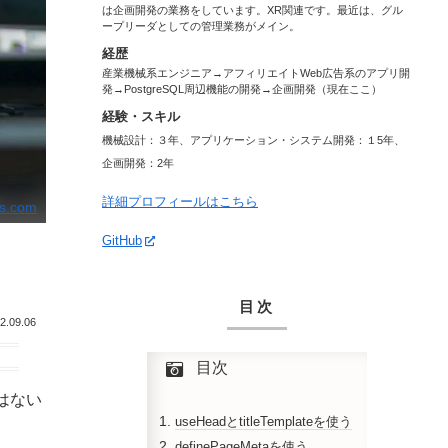
は企画開発の業務をしています。XR関連です。最近は、グル
ープリーダとしての管理業務がメイン。
経歴
産業機械系エンジニア→アフィリエイトWeb広告系のアプリ開
発→PostgreSQL周辺機能の開発→企画開発（現在ここ）
経験・スキル
機械設計：３年、アプリケーション・システム開発：１5年、
企画開発：2年
詳細プロフィールはこちら
ls.com
GitHub
目次
2.09.06
目次
はない
useHeadとtitleTemplateを使う
definePageMetaを使う