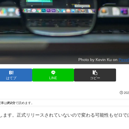
Photo by Kevin Ku on
Pexe
はてブ
LINE
コピー
202
記事は
約2分
で読めます。
述します。正式リリースされていないので変わる可能性もゼロで