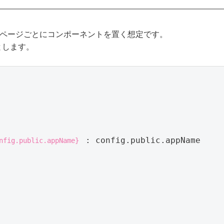
ィレクトリにページごとにコンポーネントを置く想定です。
たとします。
 : config.public.appName

nfig.public.appName}