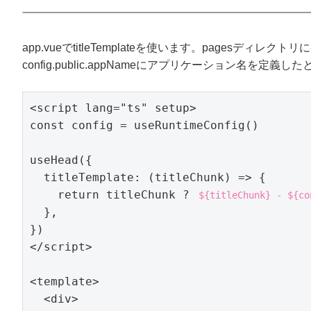
app.vueでtitleTemplateを使います。pagesデ
config.public.appNameにアプリケーション名を定義し
<script lang="ts" setup>

const config = useRuntimeConfig()

useHead({

  titleTemplate: (titleChunk) => {

    return titleChunk ? 
${titleChunk} - ${co
  },

})

</script>

<template>

  <div>
