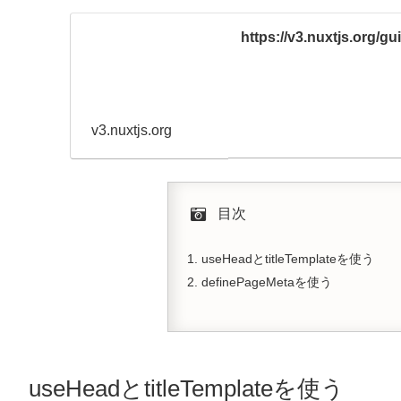
https://v3.nuxtjs.org/g
v3.nuxtjs.org
目次
useHeadとtitleTemplateを使う
definePageMetaを使う
useHeadとtitleTemplateを使う