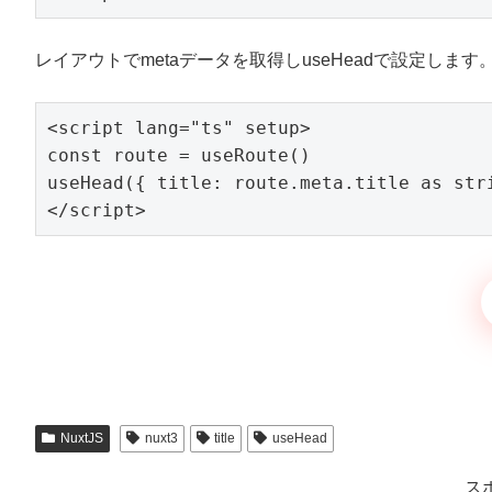
レイアウトでmetaデータを取得しuseHeadで設定します
<script lang="ts" setup>

const route = useRoute()

useHead({ title: route.meta.title as stri
NuxtJS
nuxt3
title
useHead
ス