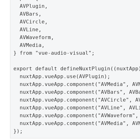
  AVPlugin,

  AVBars,

  AVCircle,

  AVLine,

  AVWaveform,

  AVMedia,

} from "vue-audio-visual";

export default defineNuxtPlugin((nuxtApp)
  nuxtApp.vueApp.use(AVPlugin);

  nuxtApp.vueApp.component("AVMedia", AVM
  nuxtApp.vueApp.component("AVBars", AVBa
  nuxtApp.vueApp.component("AVCircle", AV
  nuxtApp.vueApp.component("AVLine", AVLi
  nuxtApp.vueApp.component("AVWaveform", 
  nuxtApp.vueApp.component("AVMedia", AVM