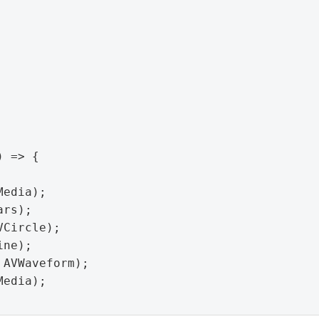
 => {

edia);

rs);

Circle);

ne);

AVWaveform);

edia);
