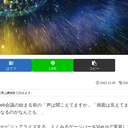
はてブ
LINE
コピー
2022.12.05
202
記事は
約4分
で読めます。
Web会議の始まる前の「声は聞こえてますか」「画面は見えて
となるのがなんとも、、
かビジュアライズする、よくみるゲージバーをVue.jsで実装