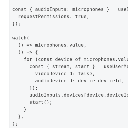
const { audioInputs: microphones } = useD
  requestPermissions: true,

});

watch(

  () => microphones.value,

  () => {

    for (const device of microphones.valu
      const { stream, start } = useUserMe
        videoDeviceId: false,

        audioDeviceId: device.deviceId,

      });

      audioInputs.devices[device.deviceId
      start();

    }

  },

);
