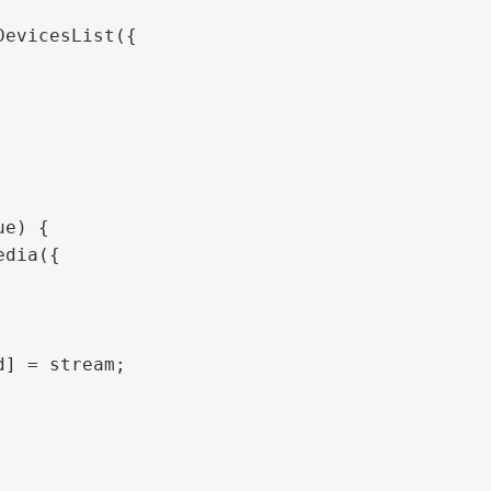
evicesList({

e) {

dia({

] = stream;
