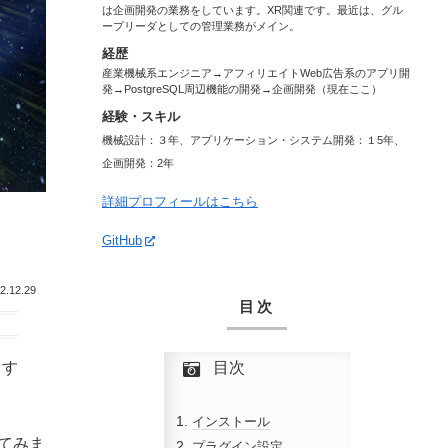
は企画開発の業務をしています。XR関連です。最近は、グル
ープリーダとしての管理業務がメイン。
経歴
産業機械系エンジニア→アフィリエイトWeb広告系のアプリ開
発→PostgreSQL周辺機能の開発→企画開発（現在ここ）
経験・スキル
機械設計：３年、アプリケーション・システム開発：１5年、
企画開発：2年
詳細プロフィールはこちら
GitHub
2.12.29
目次
ます
目次
インストール
してみま
プラグイン設定