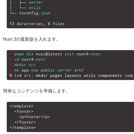
18
│
├──
server
19
│
└──
utils
20
└──
tsconfig
.
json
21
22
13
directories
,
6
files
Nuxt 3の最新版を入れます。
1
%
pnpm
dlx
nuxi
@latest
init
nuxt4
-
test
2
%
cd
nuxt4
-
test
3
%
mkdir
src
4
%
mv
app
.
vue
public
server
src
/
5
%
(
cd 
src
;
mkdir 
pages 
layouts 
utils 
components 
comp
簡単なコンテンツを準備します。
1
<
template
>
2
<
footer
>
3
<
p
>
Footer
<
/
p
>
4
<
/
footer
>
5
<
/
template
>