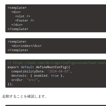
1
<
template
>
2
<
div
>
3
<
slot
/
>
4
<
Footer
/
>
5
<
/
div
>
6
<
/
template
>
1
<
template
>
2
<
div
>
index
<
/
div
>
3
<
/
template
>
1
// https://nuxt.com/docs/api/configuration/nuxt-conf
2
export
default
defineNuxtConfig
(
{
3
compatibilityDate
:
"2024-04-03"
,
4
devtools
:
{
enabled
:
true
}
,
5
srcDir
:
"src/"
,
6
}
)
;
起動することを確認します。