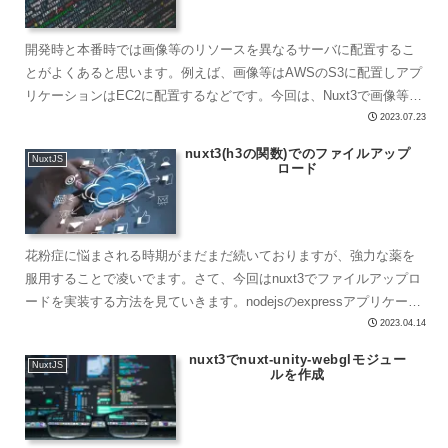
開発時と本番時では画像等のリソースを異なるサーバに配置するこ
とがよくあると思います。例えば、画像等はAWSのS3に配置しアプ
リケーションはEC2に配置するなどです。今回は、Nuxt3で画像等の
静的リソースを配置する方法について整理したいと思...
2023.07.23
nuxt3(h3の関数)でのファイルアップ
NuxtJS
ロード
花粉症に悩まされる時期がまだまだ続いておりますが、強力な薬を
服用することで凌いでます。さて、今回はnuxt3でファイルアップロ
ードを実装する方法を見ていきます。nodejsのexpressアプリケーシ
ョンでは、multerやformidab...
2023.04.14
nuxt3でnuxt-unity-webglモジュー
NuxtJS
ルを作成