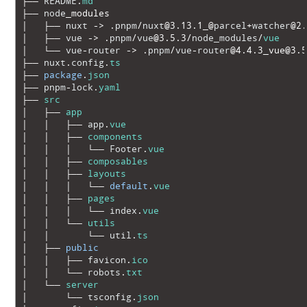
3
├──
README
.
md
4
├──
node
_
modules
5
│
├──
nuxt
->
.
pnpm
/
nuxt
@
3.13.1_
@
parcel
+
watcher
@
2.
6
│
├──
vue
->
.
pnpm
/
vue
@
3.5.3
/
node_modules
/
vue
7
│
└──
vue
-
router
->
.
pnpm
/
vue
-
router
@
4.4.3_vue
@
3.5
8
├──
nuxt
.
config
.
ts
9
├──
package
.
json
10
├──
pnpm
-
lock
.
yaml
11
├──
src
12
│
├──
app
13
│
│
├──
app
.
vue
14
│
│
├──
components
15
│
│
│
└──
Footer
.
vue
16
│
│
├──
composables
17
│
│
├──
layouts
18
│
│
│
└──
default
.
vue
19
│
│
├──
pages
20
│
│
│
└──
index
.
vue
21
│
│
└──
utils
22
│
│
└──
util
.
ts
23
│
├──
public
24
│
│
├──
favicon
.
ico
25
│
│
└──
robots
.
txt
26
│
└──
server
27
│
└──
tsconfig
.
json