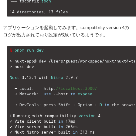
28
└──
tsconfig
.
json
29
30
14
directories
,
13
files
アプリケーションを起動してみます。compatibility version 4の
ログが出力されており設定が効いているようです。
1
%
pnpm
run
dev
2
3
>
nuxt
-
app
@
dev
/
Users
/
guest
/
workspace
/
nuxt
/
nuxt4
-
te
4
>
nuxt 
dev
5
6
Nuxt
3.13.1
with 
Nitro
2.9.7
7
8
➜
Local
:
http
:
//localhost:3000/
9
➜
Network
:
use
--
host 
to
expose
10
11
➜
DevTools
:
press 
Shift
+
Option
+
D
in
the 
browse
12
13
ℹ
Running 
with 
compatibility 
version
4
14
✔
Vite 
client 
built 
in
17ms
15
✔
Vite 
server 
built 
in
266ms
16
✔
Nuxt 
Nitro 
server 
built 
in
313
ms                 