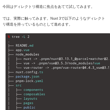
今回はディレクトリ構造に焦点をあてて試してみます。
では、実際に触ってみます。Nuxt 3で以下のようなディレクト
リ構造を持っているものとして進めます。
1
%
tree
-
L
2
2
.
3
├──
README
.
md
4
├──
app
.
vue
5
├──
node
_
modules
6
│
├──
nuxt
->
.
pnpm
/
nuxt
@
3.13.1_
@
parcel
+
watcher
@
2.
7
│
├──
vue
->
.
pnpm
/
vue
@
3.5.3
/
node_modules
/
vue
8
│
└──
vue
-
router
->
.
pnpm
/
vue
-
router
@
4.4.3_vue
@
3.5
9
├──
nuxt
.
config
.
ts
10
├──
package
.
json
11
├──
pnpm
-
lock
.
yaml
12
├──
src
13
│
├──
components
14
│
├──
composables
15
│
├──
layouts
16
│
├──
pages
17
│
├──
public