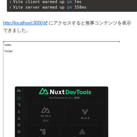
17
ℹ
Vite 
client 
warmed 
up 
in
1ms
18
ℹ
Vite 
server 
warmed 
up 
in
358ms
http://localhost:3000
にアクセスすると無事コンテンツを表示
できました。