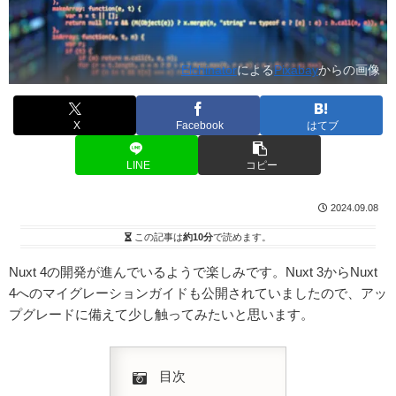
Elchinator
による
Pixabay
からの画像
X
Facebook
はてブ
LINE
コピー
2024.09.08
この記事は
約10分
で読めます。
Nuxt 4の開発が進んでいるようで楽しみです。Nuxt 3からNuxt
4へのマイグレーションガイドも公開されていましたので、アッ
プグレードに備えて少し触ってみたいと思います。
目次