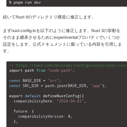
1
%
pnpm 
run 
dev
続いてNuxt 4のディレクトリ構造に修正します。
まずnuxt.config.tsを以下のように修正します。Nuxt 3の挙動を
そのまま継承させるためにexperimentalプロパティでいくつか
設定をします。公式ドキュメントに載っている内容を引用しま
す。
1
// https://nuxt.com/docs/api/configuration/nuxt-conf
2
import 
path 
from
"node:path"
;
3
4
const
BASE_DIR
=
"src"
;
5
const
SRC_DIR
=
path
.
join
(
BASE_DIR
,
"app"
)
;
6
7
export
default
defineNuxtConfig
(
{
8
compatibilityDate
:
"2024-04-03"
,
9
10
future
:
{
11
compatibilityVersion
:
4
,
12
}
,
13