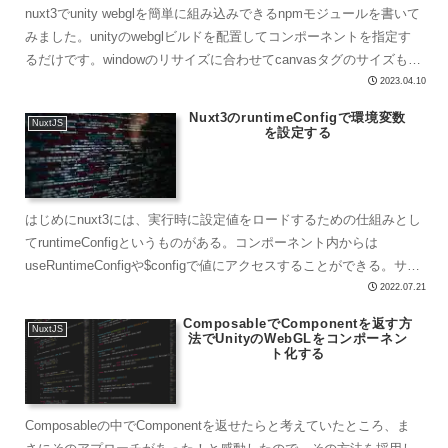
nuxt3でunity webglを簡単に組み込みできるnpmモジュールを書いて
みました。unityのwebglビルドを配置してコンポーネントを指定す
るだけです。windowのリサイズに合わせてcanvasタグのサイズも変
わるようにしていま...
2023.04.10
Nuxt3のruntimeConfigで環境変数
NuxtJS
を設定する
はじめにnuxt3には、実行時に設定値をロードするための仕組みとし
てruntimeConfigというものがある。コンポーネント内からは
useRuntimeConfigや$configで値にアクセスすることができる。サー
バサイド（privat...
2022.07.21
ComposableでComponentを返す方
NuxtJS
法でUnityのWebGLをコンポーネン
ト化する
Composableの中でComponentを返せたらと考えていたところ、ま