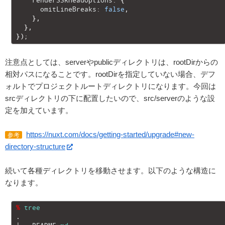
38
renderSSRHeadOptions
:
{
39
omitLineBreaks
:
false
,
40
}
,
41
}
,
42
}
)
;
注意点としては、serverやpublicディレクトリは、rootDirからの
相対パスになることです。rootDirを指定していない場合、デフ
ォルトでプロジェクトルートディレクトリになります。今回は
srcディレクトリの下に配置したいので、src/serverのような設
定を加えています。
https://nuxt.com/docs/getting-started/upgrade#new-
参考
directory-structure
続いて各種ディレクトリを移動させます。以下のような構造に
なります。
1
%
tree
2
.