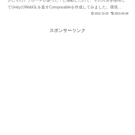
さにそのアプローチがあった！と感動したので、その方法を採用し
てUnityのWebGLを返すComposableを作成してみました。環境
VueUseの利用VueUse...
2022.10.05
2023.04.08
スポンサーリンク