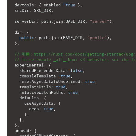
14
devtools
:
{
enabled
:
true
}
,
15
srcDir
:
SRC_DIR
,
16
17
serverDir
:
path
.
join
(
BASE_DIR
,
"server"
)
,
18
19
dir
:
{
20
public
:
path
.
join
(
BASE_DIR
,
"public"
)
,
21
}
,
22
23
// 引用：https://nuxt.com/docs/getting-started/upgr
24
// To re-enable _all_ Nuxt v3 behavior, set the fo
25
experimental
:
{
26
sharedPrerenderData
:
false
,
27
compileTemplate
:
true
,
28
resetAsyncDataToUndefined
:
true
,
29
templateUtils
:
true
,
30
relativeWatchPaths
:
true
,
31
defaults
:
{
32
useAsyncData
:
{
33
deep
:
true
,
34
}
,
35
}
,
36
}
,
37
unhead
:
{