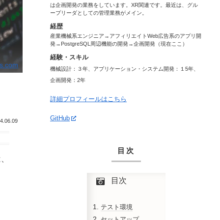
は企画開発の業務をしています。XR関連です。最近は、グル
ープリーダとしての管理業務がメイン。
経歴
産業機械系エンジニア→アフィリエイトWeb広告系のアプリ開
発→PostgreSQL周辺機能の開発→企画開発（現在ここ）
経験・スキル
ls.com
機械設計：３年、アプリケーション・システム開発：１5年、
企画開発：2年
詳細プロフィールはこちら
GitHub
4.06.09
目次
は、
目次
テスト環境
セットアップ