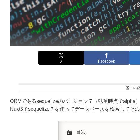
X
Facebook
この記
ORMであるsequelizeのバージョン７（執筆時点でa
Nuxt3でsequelize７を使ってデータベースを検索し
目次