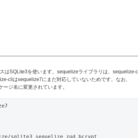
QLite3を使います。sequelizeライブラリは、sequelize-c
-cliはsequelize7にまだ対応していないためです。なお、
eというパッケージ名に変更されています。
e7

ze/sqlite3 sequelize zod bcrypt
