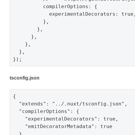
          compilerOptions: {

            experimentalDecorators: true,
          },

        },

      },

    },

  },

tsconfig.json
{

  "extends": "../.nuxt/tsconfig.json",

  "compilerOptions": {

    "experimentalDecorators": true,

    "emitDecoratorMetadata": true

  }
