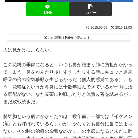
LINE
コピー
2015.05.08
2016.12.03
この記事は
約6分
で読めます。
人は見かけによらない。
この花粉の季節になると，いつも鼻が詰まり肺に負担がかかっ
てしまう。鼻をかんだり少しすすったりする時にキュッと通常
呼吸の倍の空気移動が生じるからだ（個人的感覚である）。も
う，花粉症というか鼻炎には十数年悩んできているが一向に治
る気配がない。なた豆茶に挑戦したりと体質改善を試みるが，
まだ敗戦続きだ。
肺気胸という病にかかったのは十数年前。一部では『
イケメン
病
』とも呼ばれているらしいが、少なくとも自分に当てはまら
ない。その時の治療の影響なのか，この季節になると未だに肺