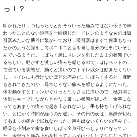
っ！？
叩かれたり，つねったりとかそういった痛みではない今まで味
わったことのない鈍痛を一瞬感じた。ドレンのようなものは吸
引器みたいな機器に繋がっており，
吸引器は
まるで何事もなっ
たかのような顔をしてポコポコと音を発し自分の仕事にいそし
んでいるようだ。しばらく肺にドレンを刺したままの状態でい
るらしい。動かすと激しい痛みを感じるので，ほぼベットの上
で寝ている状態だ。動くと痛いのでトイレ以外は動きたくない
し，トイレにも行けないほどの痛みだ。しばらくすると，麻酔
もきれてきたのか，尋常じゃない痛みを感じるようになった。
体を動かすとドレンがぐりっとなりさらに痛いので，極力同じ
体制をキープしながらとかなり厳しい状態が続いた。食事にな
ってもあまりの痛みで起き上がれないし，手も持ち上げられな
い。とにかく時間が経つのが遅い。その日の夜は，麻酔が切れ
てあまりの痛さで眠れなかった。声も出ないくらいの痛みで，
呼吸も小刻みで歯を食いしばり全身汗びっしょりになってい
た。今思うと痛み止めを打ってもらえば少しはマシになってい