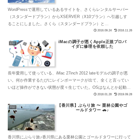
WordPressで運用しているあるサイトを、さくらレンタルサーバー
（スタンダードプラン）からXSERVER（X10プラン）へ引越しす
ることにしました。さくら（スタンダードプラン）と
XSERVER（X10プラン）さくらレンタルサーバーは、昔...
2016.09.24
2016.11.26
iMacの調子が悪くApple正規プロバ
日記
イダに修理を依頼した
長年愛用して使っている、iMac 27inch 2012 lateモデルの調子が悪
い。何か作業するたびにレインボーマークが出て、全くと言ってい
いほど操作ができない状態が度々生じていた。OSはなんとか起動す
るものの、ログインでやたら重かったり...
2018.01.28
2019.09.28
【香川県】ぶらり旅 〜 栗林公園やゴ
日記
ールドタワー 🚗♪
香川県にぶらり旅♪香川県にある栗林公園とゴールドタワーに行って