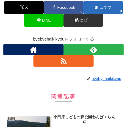
X
Facebook
はてブ
0
0
LINE
コピー
byebyehaikikyouをフォローする
byebyehaikikyou
関連記事
小田原こどもの森公園わんぱくらん
日記
ど