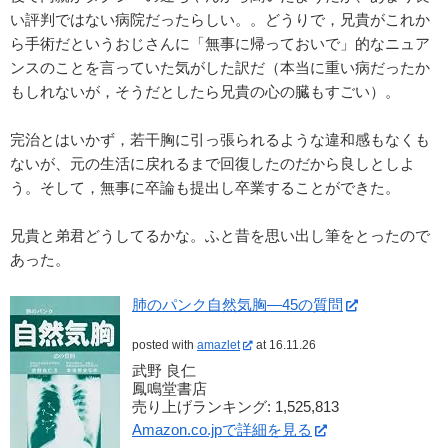
い評判ではない病院だったらしい。。どうりで，兄貴がこれか
ら手術だというおじさんに「無事に帰っておいで」的なニュア
ンスのことを言っていた気がした訳だ（本当に重い病だったか
もしれないが，そうだとしたら兄貴の心の臓もすごい）。
完治とはいかず，若干胸に引っ張られるような違和感もなくも
ないが、元の生活に戻れるまで回復したのだから良しとしよ
う。そして，無事に卒論も提出し卒業することができた。
兄貴と弟君どうしてるかな。ふと昔を思い出し筆をとったので
あった。
肺のパンク自然気胸―45の質問
posted with
amazlet
at 16.11.26
武野 良仁
鳳鳴堂書店
売り上げランキング: 1,525,813
Amazon.co.jpで詳細を見る