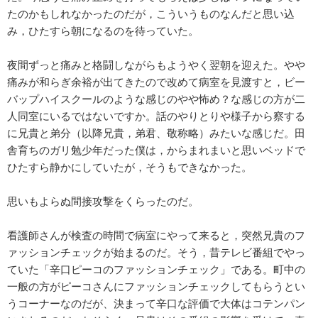
たのかもしれなかったのだが，こういうものなんだと思い込
み，ひたすら朝になるのを待っていた。
夜間ずっと痛みと格闘しながらもようやく翌朝を迎えた。やや
痛みが和らぎ余裕が出てきたので改めて病室を見渡すと，ビー
バップハイスクールのような感じのやや怖め？な感じの方が二
人同室にいるではないですか。話のやりとりや様子から察する
に兄貴と弟分（以降兄貴，弟君、敬称略）みたいな感じだ。田
舎育ちのガリ勉少年だった僕は，からまれまいと思いベッドで
ひたすら静かにしていたが，そうもできなかった。
思いもよらぬ間接攻撃をくらったのだ。
看護師さんが検査の時間で病室にやって来ると，突然兄貴のフ
ァッションチェックが始まるのだ。そう，昔テレビ番組でやっ
ていた「辛口ピーコのファッションチェック」である。町中の
一般の方がピーコさんにファッションチェックしてもらうとい
うコーナーなのだが、決まって辛口な評価で大体はコテンパン