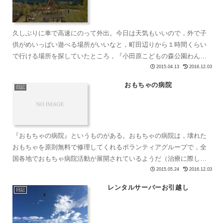
久しぶりに車で高速にのって外出。今日は天気もいいので，外で子
供がめいっぱい遊べる場所がいいなと，町田辺りから１時間くらい
で行ける場所を探していたところ，『小田原こどもの森公園わんぱ
くらんど』というアスレチック要素満載の遊び場があるではない
2015.04.13
2016.12.03
で...
おもちゃの病院
日記
『おもちゃの病院』というものがある。おもちゃの病院は，壊れた
おもちゃを原則無料で修理してくれるボランティアグループで，全
国各地でおもちゃ病院活動が展開されているようだ（治療に際し部
品が必要となる場合は，部品代などの費用は有料となる）。何回
2015.05.24
2016.12.03
か...
レンタルサーバーお引越し
日記