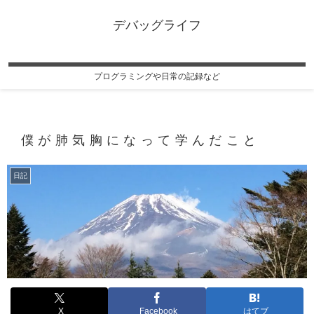
デバッグライフ
プログラミングや日常の記録など
僕が肺気胸になって学んだこと
日記
X
Facebook
はてブ