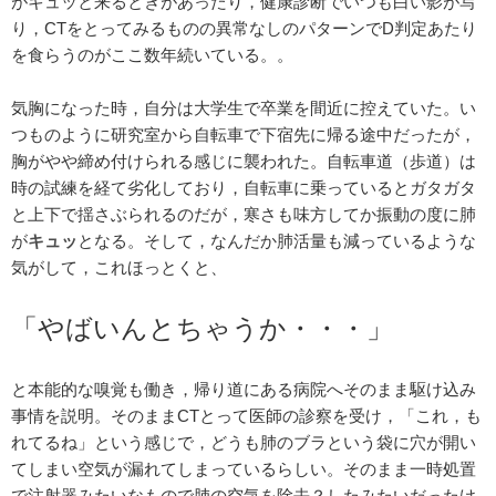
がキュッと来るときがあったり，健康診断でいつも白い影が写
り，CTをとってみるものの異常なしのパターンでD判定あたり
を食らうのがここ数年続いている。。
気胸になった時，自分は大学生で卒業を間近に控えていた。い
つものように研究室から自転車で下宿先に帰る途中だったが，
胸がやや締め付けられる感じに襲われた。自転車道（歩道）は
時の試練を経て劣化しており，自転車に乗っているとガタガタ
と上下で揺さぶられるのだが，寒さも味方してか振動の度に肺
が
キュッ
となる。そして，なんだか肺活量も減っているような
気がして，これほっとくと、
「やばいんとちゃうか・・・」
と本能的な嗅覚も働き，帰り道にある病院へそのまま駆け込み
事情を説明。そのままCTとって医師の診察を受け，「これ，も
れてるね」という感じで，どうも肺のブラという袋に穴が開い
てしまい空気が漏れてしまっているらしい。そのまま一時処置
で注射器みたいなもので肺の空気を除去？したみたいだったけ