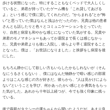
歩ける状態になった。特にすることもなくベッドで大人しくし
ていると、弟君が持っていたゲーム機を「これ貸してあげる
よ」という感じで僕に貸してくれたのだ。”からまれる”とか”怖
い”と思っていた僕はなんと浅はかだったのか。兄貴は他の患者
さんとも話したりと色々とコミュニケーションをとっていた
り、自然と病室も和やかな感じになっていた気がする。兄貴や
弟君のモノマネショーもあってか退院まで長くは感じなかっ
た。兄貴や弟君よりも後に入院し，彼らより早く退院すること
となった。僕は，「お世話になりました」と挨拶をし病室を後
にした。
もちろん静かにして欲しい方もいらしたかもしれないが（そん
なにうるさくもない）、僕にはなんだ物静かで暗い感じの部屋
よりはこんな感じの方が好きだ。彼らから、”人は見かけによら
ない”ということを学び、何かあったかい感じとか勇気をもらっ
た気がした。あれから十年以上経つが、今でも強く印象に残っ
ている。
後で両親がタクシーの運ちゃんから聞いたようだが、あまり良