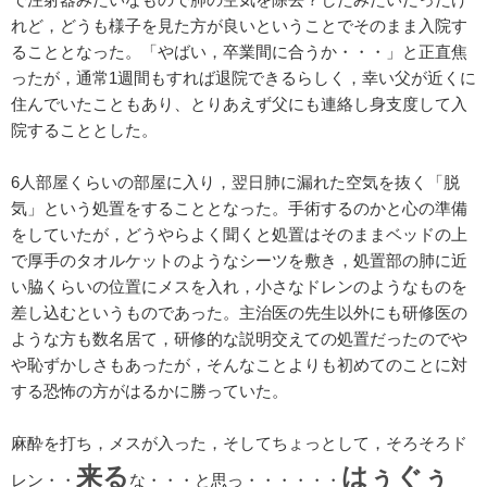
れど，どうも様子を見た方が良いということでそのまま入院す
ることとなった。「やばい，卒業間に合うか・・・」と正直焦
ったが，通常1週間もすれば退院できるらしく，幸い父が近くに
住んでいたこともあり、とりあえず父にも連絡し身支度して入
院することとした。
6人部屋くらいの部屋に入り，翌日
肺に漏れた空気を抜く「脱
気」という処置をすることとなった。手術するのかと心の準備
をしていたが，どうやらよく聞くと処置はそのままベッドの上
で厚手のタオルケットのようなシーツを敷き，処置部の肺に近
い脇くらいの位置にメスを入れ，小さなドレンのようなものを
差し込むというものであった。主治医の先生以外にも研修医の
ような方も数名居て，研修的な説明交えての処置だったのでや
や恥ずかしさもあったが，そんなことよりも初めてのことに対
する恐怖の方がはるかに勝っていた。
麻酔を打ち，メスが入った，そしてちょっとして，そろそろド
来る
はぅぐぅ
レン・・
な・・・と思っ・・・・・・