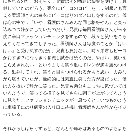
にされるのだ。おそらく，兄貴はその番組の影響を受けて，真
似していたのだろう。完全にピーコのコピーをし，制服とも言
える看護師さんの白衣にピーコばりのダメ出しをするのだ。僕
は心の中で，「いや，看護師さんみんな同じ格好やん」と突っ
込みつつ静かにしていたのだが，兄貴は毎回看護師さんが来る
度に辛口ファッションチェックをするので、段々と笑いをこら
えなくなってきてしまった。看護師さんは毎度のことか「はい
はい」と受け流すのだが、兄貴も負けない。時々弟君もピーコ
かおすぎ？になりきり参戦し試合は続くのだ。やばい、笑いを
こらえきれない、というよりも笑う度にドレンが肺を痛めつけ
る。勘弁してくれ、笑うと目をつけられるかもと思い、力みな
がら堪えていたが、最終的には素直に笑った方が楽だった。僕
は力を抜いて静かに笑った。兄貴も弟分もこっちに気づいては
いるようで、笑ってる様子を見てさらに調子が上がってるよう
に見えた。ファッションチェックが一息つくと，いつものよう
に車椅子にのり病室の入り口に待機し看護師さんか誰かをイジ
っている。
それからしばらくすると、なんとか痛みはあるもののよちよち