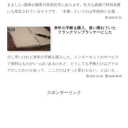
きました♪栗林公園香川県高松市にあります。壮大な庭園で特別名勝
にも指定されているそうです。「名勝」というのは学術的にも価値
の高い文化財のことで、「特別名勝」はその中でも特に価値の...
2024.07.21
来年の手帳を購入、使い慣れていた
日記
フランクリンプランナーにした
少し早いけれど来年の手帳を購入した。インターネットのサービス
で便利なものがいっぱいあるけれど、どうしても手帳だけはアナロ
グのこだわりがあって、ここだけはずっと変わらない。とはいえ、
リマインダー機能なんかはやっぱりITの方が便利であり、両者を...
2017.11.04
2019.09.28
スポンサーリンク