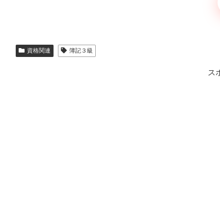
資格関連
簿記３級
ス