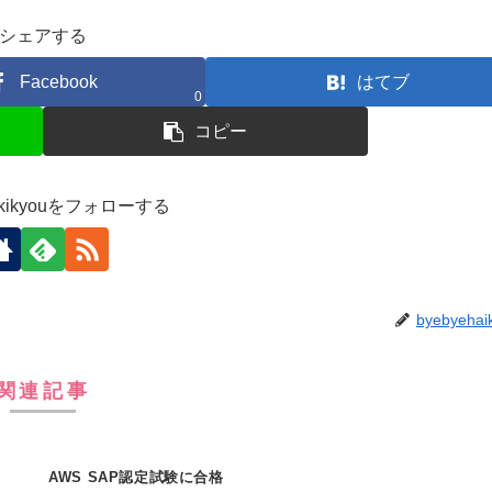
シェアする
Facebook
はてブ
0
コピー
aikikyouをフォローする
byebyehai
関連記事
AWS SAP認定試験に合格