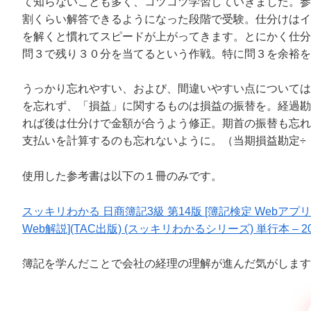
て知らないことも多く、コツコツ学習していきました。参
割くらい解答できるようになった段階で受験。仕分けはイ
を解くと慣れてスピードが上がってきます。とにかく仕分
問３で残り３０分を当てるという作戦。特に問３を余裕を
うっかり忘れやすい、および、間違いやすい点については
を忘れず、「損益」に関するものは損益の振替を。経過勘
れば後は
仕分けで金額が合うよう修正。期首の振替も忘れ
支払いを計算するのも忘れないように。（当期損益勘定÷
使用した参考書は以下の１冊のみです。
スッキリわかる 日商簿記3級 第14版 [簿記検定 We
Web解説](TAC出版) (スッキリわかるシリーズ) 単行本 – 202
簿記を学んだことで会社の経理の理解が進んだ気がします。