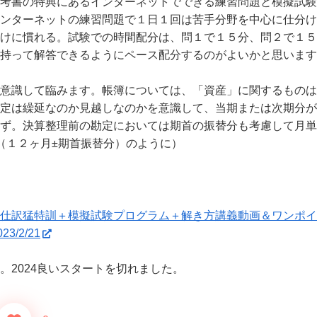
考書の特典にあるインターネットでできる練習問題と模擬試験
ンターネットの練習問題で１日１回は苦手分野を中心に仕分け
けに慣れる。試験での時間配分は、問１で１５分、問２で１５
持って解答できるようにペース配分するのがよいかと思います
意識して臨みます。帳簿については、「資産」に関するものは
定は繰延なのか見越しなのかを意識して、当期または次期分が
ず。決算整理前の勘定においては期首の振替分も考慮して月単
（
１２ヶ月±期首振替分）のように）
bアプリ仕訳猛特訓＋模擬試験プログラム＋解き方講義動画＆ワンポ
3/2/21
2024良いスタートを切れました。