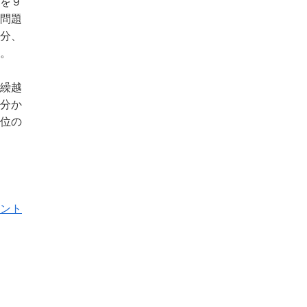
を９
問題
分、
。
繰越
分か
位の
イント