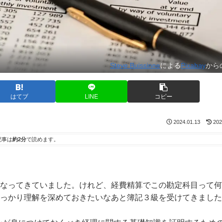
Steve Buissinne
による
Pixabay
から
はてブ
LINE
コピー
2024.01.13
202
記事は
約2分
で読めます。
なってきていました。けれど、経費精算でこの勘定科目って何
っかり理解を深めておきたいなあと簿記３級を受けてきました