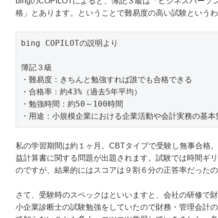
bingのCOPILOTによると、簿記３級は「ビジネスパ
格」とあります。ということで難易度の高い試験というわ
bing COPILOTの説明より

簿記３級

・難易度：きちんと勉強すれば誰でも合格できる

・合格率：約43%（過去5年平均）

・勉強時間：約50～100時間

・用途：小規模企業における企業活動や会計実務の基本
私の学習期間は約１ヶ月。CBTタイプで受験し無事合格
益計算書に関する問題が出題されます。試験では時間ギリ
のですが、結果的にはスコアは９割６分の正答率だったの
さて、受験時のスペックはといいますと、会社の研修で財
小企業診断士の試験勉強をしていたので財務・管理会計の