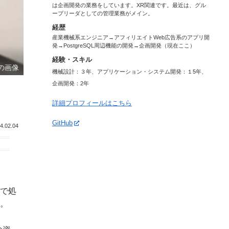
は企画開発の業務をしています。XR関連です。最近は、グル
ープリーダとしての管理業務がメイン。
経歴
産業機械系エンジニア→アフィリエイトWeb広告系のアプリ開
発→PostgreSQL周辺機能の開発→企画開発（現在ここ）
経験・スキル
の画像
機械設計：３年、アプリケーション・システム開発：１5年、
企画開発：2年
詳細プロフィールはこちら
GitHub
4.02.04
で処
。