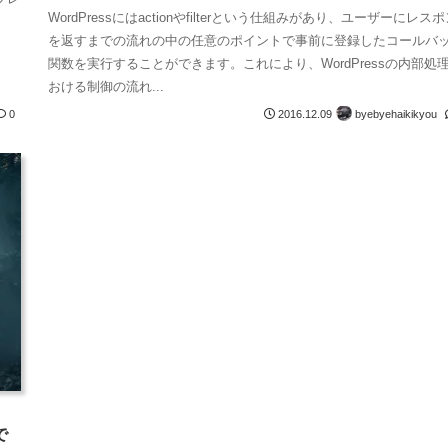
WordPressにはactionやfilterという仕組みがあり、ユーザーにレス
を返すまでの流れの中の任意のポイントで事前に登録したコールバ
関数を実行することができます。これにより、WordPressの内部処
おける制御の流れ...
byebyehaikikyou
0
2016.12.09
で