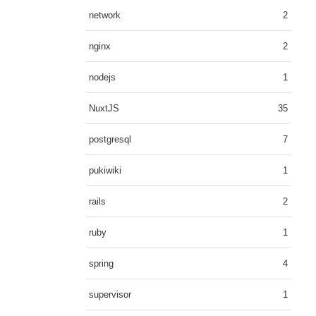
network
2
nginx
2
nodejs
1
NuxtJS
35
postgresql
7
pukiwiki
1
rails
2
ruby
1
spring
4
supervisor
1