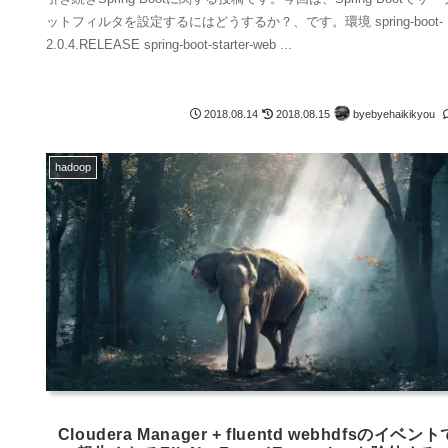
ットフィルタを設定するにはどうするか？、です。環境 spring-boot-
2.0.4.RELEASE spring-boot-starter-web ...
byebyehaikikyou
2018.08.14
2018.08.15
hadoop
Cloudera Manager + fluentd webhdfsのイベント