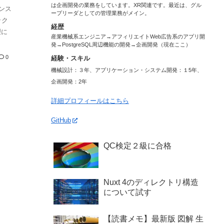
は企画開発の業務をしています。XR関連です。最近は、グル
ポンス
ープリーダとしての管理業務がメイン。
ック
経歴
理に
産業機械系エンジニア→アフィリエイトWeb広告系のアプリ開
発→PostgreSQL周辺機能の開発→企画開発（現在ここ）
0
経験・スキル
機械設計：３年、アプリケーション・システム開発：１5年、
企画開発：2年
詳細プロフィールはこちら
GitHub
QC検定２級に合格
Nuxt 4のディレクトリ構造
について試す
【読書メモ】最新版 図解 生