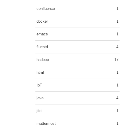
confluence
1
docker
1
emacs
1
fluentd
4
hadoop
17
html
1
IoT
1
java
4
jitsi
1
mattermost
1