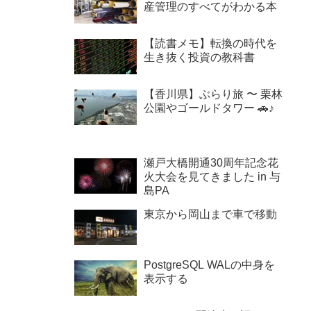
産管理のすべてがわかる本
【読書メモ】転換の時代を
生き抜く投資の教科書
【香川県】ぶらり旅 〜 栗林
公園やゴールドタワー 🚗♪
瀬戸大橋開通30周年記念花
火大会を見てきました in 与
島PA
東京から岡山まで車で移動
PostgreSQL WALの中身を
表示する