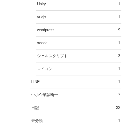
Unity
1
vuejs
1
wordpress
9
xcode
1
シェルスクリプト
3
マイコン
1
LINE
1
中小企業診断士
7
日記
33
未分類
1