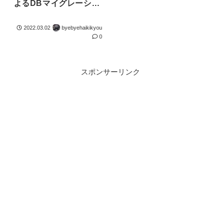
よるDBマイグレーショ
ン
2022.03.02
byebyehaikikyou
0
スポンサーリンク