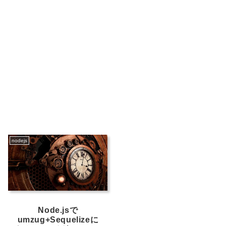
nodejs
Node.jsで
umzug+Sequelizeに