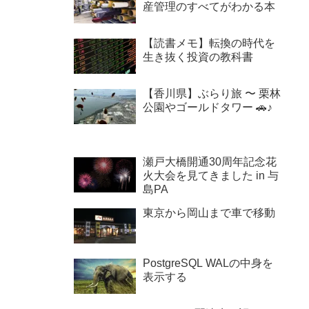
産管理のすべてがわかる本
【読書メモ】転換の時代を
生き抜く投資の教科書
【香川県】ぶらり旅 〜 栗林
公園やゴールドタワー 🚗♪
瀬戸大橋開通30周年記念花
火大会を見てきました in 与
島PA
東京から岡山まで車で移動
PostgreSQL WALの中身を
表示する