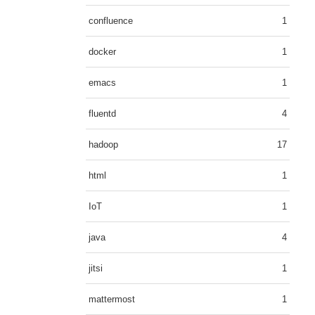
confluence
1
docker
1
emacs
1
fluentd
4
hadoop
17
html
1
IoT
1
java
4
jitsi
1
mattermost
1