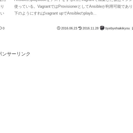
繰り
使っている。VagrantではProvisionerとしてAnsibleが利用可能であ
たい
下のようにすればvagrant upでAnsibleのplayb...
byebyehaikikyou
0
2016.06.23
2016.11.28
ポンサーリンク