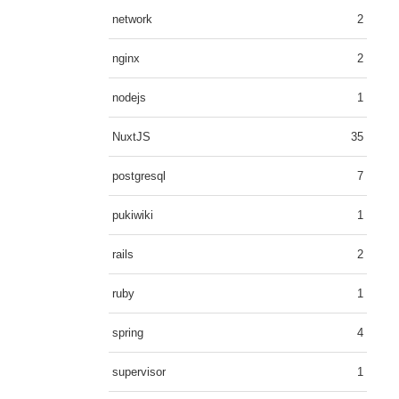
network
2
nginx
2
nodejs
1
NuxtJS
35
postgresql
7
pukiwiki
1
rails
2
ruby
1
spring
4
supervisor
1