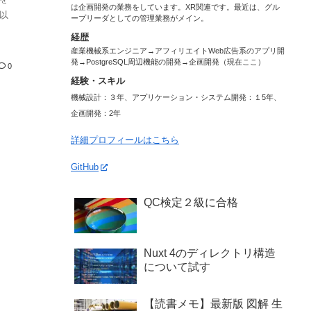
は企画開発の業務をしています。XR関連です。最近は、グル
り以
ープリーダとしての管理業務がメイン。
経歴
産業機械系エンジニア→アフィリエイトWeb広告系のアプリ開
発→PostgreSQL周辺機能の開発→企画開発（現在ここ）
0
経験・スキル
機械設計：３年、アプリケーション・システム開発：１5年、
企画開発：2年
詳細プロフィールはこちら
GitHub
QC検定２級に合格
Nuxt 4のディレクトリ構造
について試す
【読書メモ】最新版 図解 生